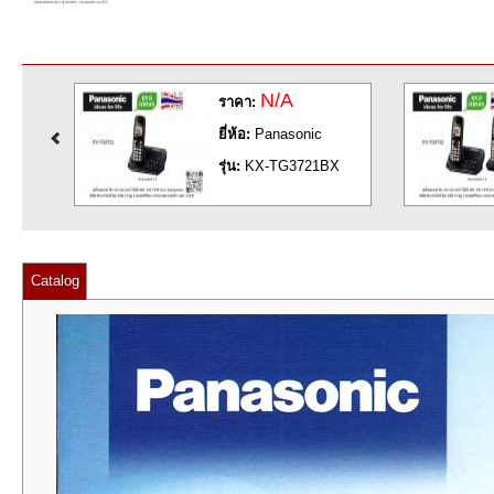
N/A
ราคา:
ยี่ห้อ:
Panasonic
X
รุ่น:
KX-TG3721BX
Catalog