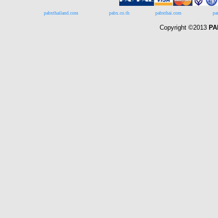
pabxthailand.com
pabx.co.th
pabxthai.com
pa
Copyright ©2013
PA